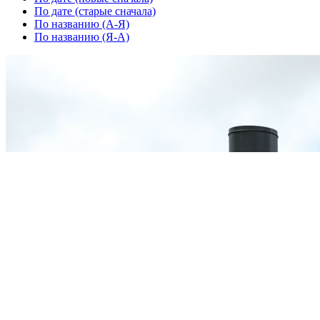
По дате (старые сначала)
По названию (А-Я)
По названию (Я-А)